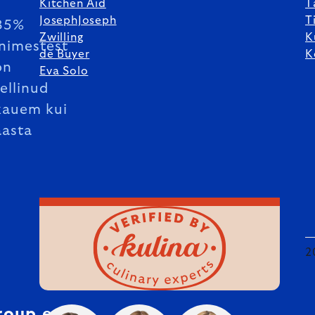
Kitchen Aid
T
JosephJoseph
T
85%
Zwilling
K
inimestest
de Buyer
K
on
Eva Solo
tellinud
kauem kui
aasta
2
roup.ee