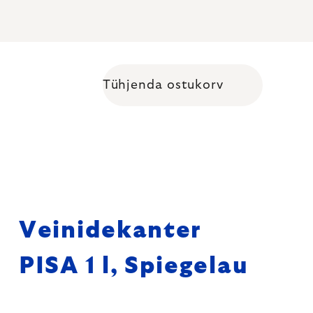
Tühjenda ostukorv
Shopping cart
Veinidekanter
PISA 1 l, Spiegelau