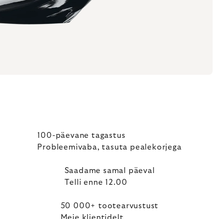
100-päevane tagastus
Probleemivaba, tasuta pealekorjega
Saadame samal päeval
Telli enne 12.00
50 000+ tootearvustust
Meie klientidelt