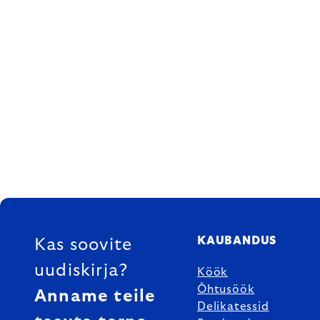
FOOTER
KAUBANDUS
Kas soovite
uudiskirja?
Köök
Õhtusöök
Anname teile
Delikatessid