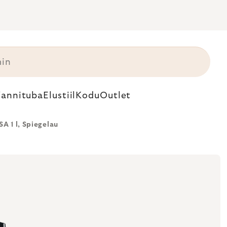
annituba
Elustiil
Kodu
Outlet
A 1 l, Spiegelau