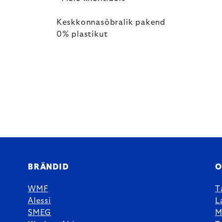
Keskkonnasõbralik pakend
0% plastikut
BRÄNDID
O
WMF
T
Alessi
L
SMEG
M