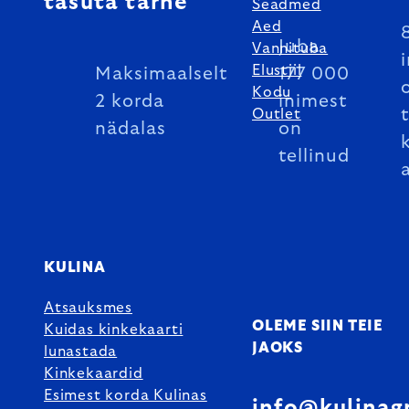
tasuta tarne
Seadmed
Aed
Juba
Vannituba
Elustiil
Maksimaalselt
177 000
Kodu
2 korda
inimest
Outlet
nädalas
on
tellinud
KULINA
Atsauksmes
OLEME SIIN TEIE
Kuidas kinkekaarti
JAOKS
lunastada
Kinkekaardid
Esimest korda Kulinas
info@kulinag