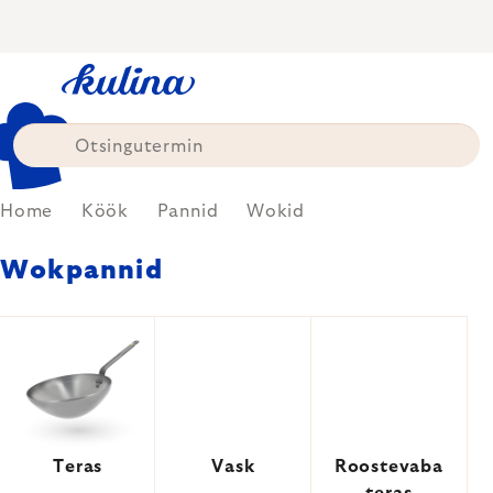
Skip
to
content
Home
Köök
Pannid
Wokid
Wokpannid
Teras
Vask
Roostevaba