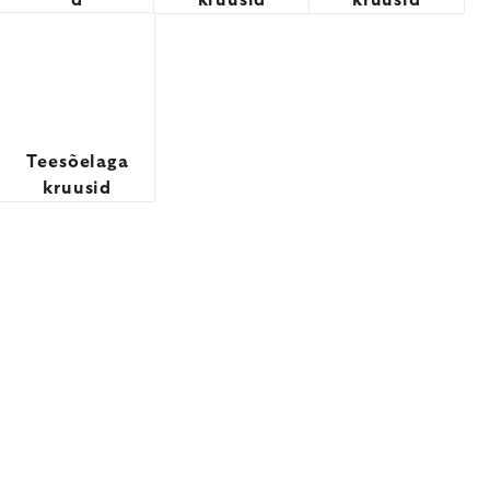
d
kruusid
kruusid
Teesõelaga
kruusid