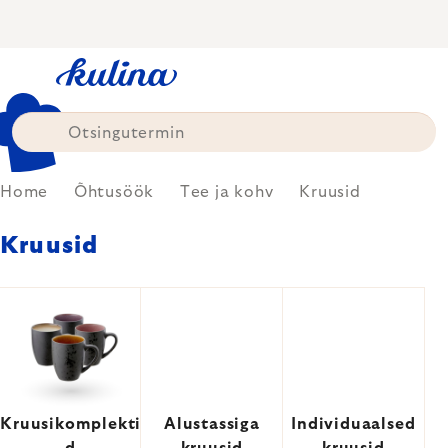
Skip
to
content
Home
Õhtusöök
Tee ja kohv
Kruusid
Kruusid
Kruusikomplekti
Alustassiga
Individuaalsed