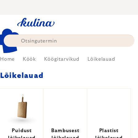
Skip
to
content
Home
Köök
Köögitarvikud
Lõikelauad
Lõikelauad
Puidust
Bambusest
Plastist