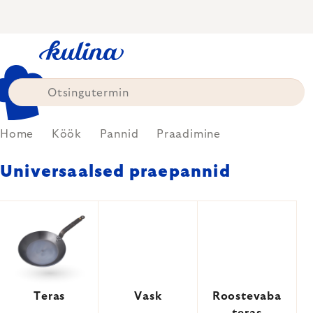
Skip
to
content
Home
Köök
Pannid
Praadimine
Universaalsed praepannid
Teras
Vask
Roostevaba