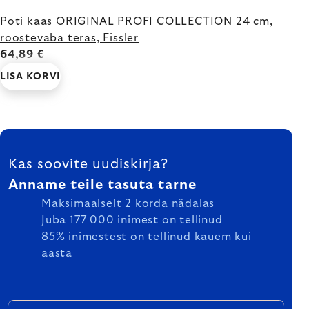
Poti kaas ORIGINAL PROFI COLLECTION 24 cm,
roostevaba teras, Fissler
64,89 €
LISA KORVI
FOOTER
Kas soovite uudiskirja?
Anname teile tasuta tarne
Maksimaalselt 2 korda nädalas
Juba 177 000 inimest on tellinud
85% inimestest on tellinud kauem kui
aasta