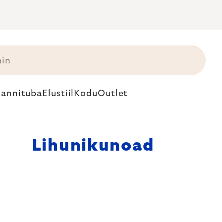
annituba
Elustiil
Kodu
Outlet
Lihunikunoad