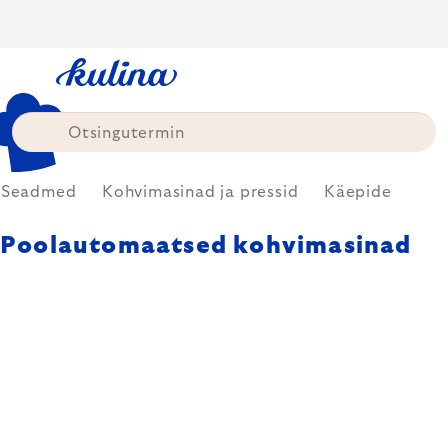
Skip
to
content
Seadmed
Kohvimasinad ja pressid
Käepide
Poolautomaatsed kohvimasinad