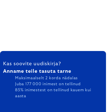
FOOTER
Kas soovite uudiskirja?
Anname teile tasuta tarne
Maksimaalselt 2 korda nädalas
Juba 177 000 inimest on tellinud
85% inimestest on tellinud kauem kui
aasta