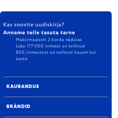
FOOTER
Kas soovite uudiskirja?
Anname teile tasuta tarne
Maksimaalselt 2 korda nädalas
Juba 177 000 inimest on tellinud
85% inimestest on tellinud kauem kui
aasta
KAUBANDUS
BRÄNDID