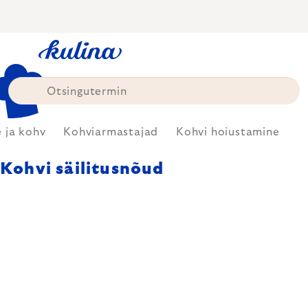
Skip
to
content
 ja kohv
Kohviarmastajad
Kohvi hoiustamine
Kohvi säilitusnõud