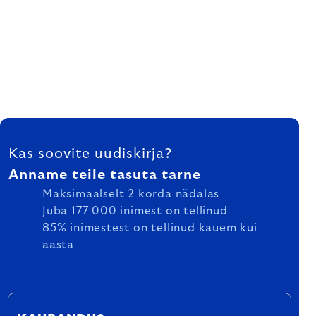
FOOTER
Kas soovite uudiskirja?
Anname teile tasuta tarne
Maksimaalselt 2 korda nädalas
Juba 177 000 inimest on tellinud
85% inimestest on tellinud kauem kui
aasta