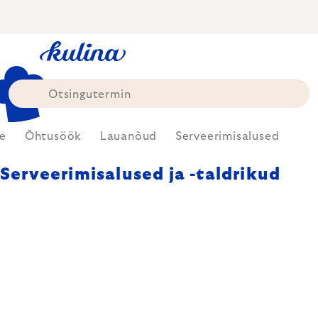
Skip
to
content
e
Õhtusöök
Lauanõud
Serveerimisalused
Serveerimisalused ja -taldrikud