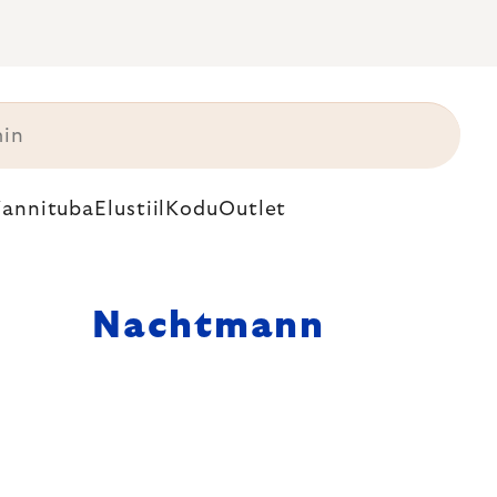
annituba
Elustiil
Kodu
Outlet
Nachtmann
uksuslikku
koratsioon - nii