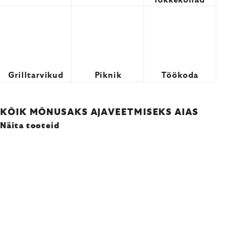
lõkkekohad
Grilltarvikud
Piknik
Töökoda
KÕIK MÕNUSAKS AJAVEETMISEKS AIAS
Näita tooteid