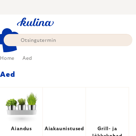
Skip
to
content
Home
Aed
Aed
Aiandus
Aiakaunistused
Grill- ja