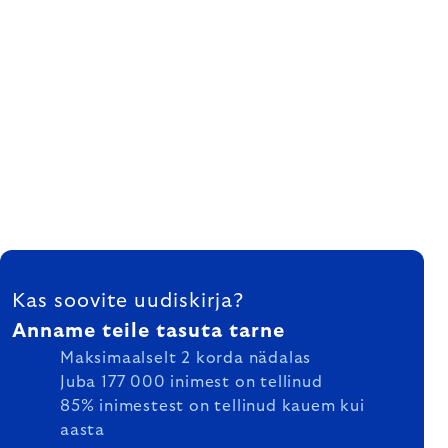
FOOTER
Kas soovite uudiskirja?
Anname teile tasuta tarne
Maksimaalselt 2 korda nädalas
Juba 177 000 inimest on tellinud
85% inimestest on tellinud kauem kui
aasta