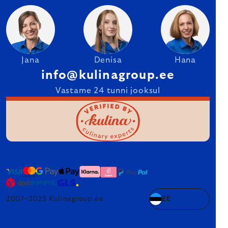
Jana
Denisa
Hana
info@kulinagroup.ee
Vastame 24 tunni jooksul
2007–2025 Kulinagroup.ee
EE