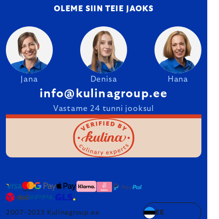
OLEME SIIN TEIE JAOKS
Jana
Denisa
Hana
info@kulinagroup.ee
Vastame 24 tunni jooksul
2007–2025 Kulinagroup.ee
EE