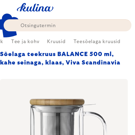
Skip
to
content
ök
Tee ja kohv
Kruusid
Teesõelaga kruusid
Sõelaga teekruus BALANCE 500 ml,
kahe seinaga, klaas, Viva Scandinavia