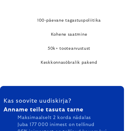
100-päevane tagastuspoliitika
Kohene saatmine
50k+ tootearvustust
Keskkonnasõbralik pakend
FOOTER
Kas soovite uudiskirja?
Anname teile tasuta tarne
Maksimaalselt 2 korda nädalas
Juba 177 000 inimest on tellinud