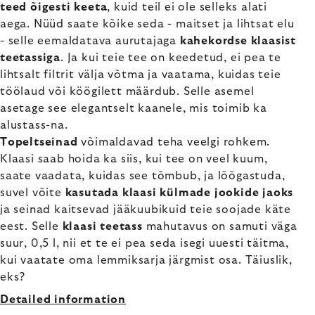
teed õigesti keeta
, kuid teil ei ole selleks alati
aega. Nüüd saate kõike seda - maitset ja lihtsat elu
- selle eemaldatava aurutajaga
kahekordse klaasist
teetassiga
. Ja kui teie tee on keedetud, ei pea te
lihtsalt filtrit välja võtma ja vaatama, kuidas teie
töölaud või köögilett määrdub. Selle asemel
asetage see elegantselt kaanele, mis toimib ka
alustass-na.
Topeltseinad
võimaldavad teha veelgi rohkem.
Klaasi saab hoida ka siis, kui tee on veel kuum,
saate vaadata, kuidas see tõmbub, ja lõõgastuda,
suvel võite
kasutada klaasi külmade jookide jaoks
ja seinad kaitsevad jääkuubikuid teie soojade käte
eest. Selle
klaasi teetass
mahutavus on samuti väga
suur, 0,5 l, nii et te ei pea seda isegi uuesti täitma,
kui vaatate oma lemmiksarja järgmist osa. Täiuslik,
eks?
Detailed information