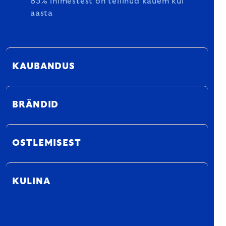
85% inimestest on tellinud kauem kui
aasta
KAUBANDUS
BRÄNDID
OSTLEMISEST
KULINA