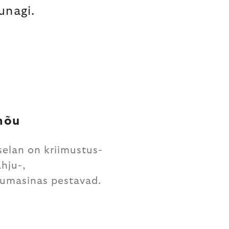
unagi.
nõu
selan on kriimustus-
ahju-,
sumasinas pestavad.