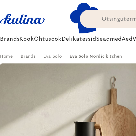
Skip
to
content
Brands
Köök
Õhtusöök
Delikatessid
Seadmed
Aed
V
Home
Brands
Eva Solo
Eva Solo Nordic kitchen