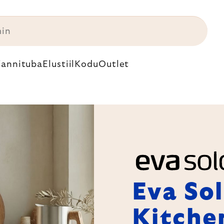
annituba
Elustiil
Kodu
Outlet
Eva So
Kitche