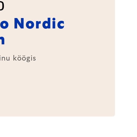
lo Nordic
n
inu köögis