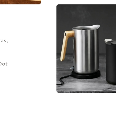
ras,
Dot