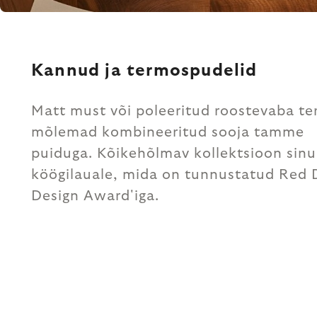
Kannud ja termospudelid
Matt must või poleeritud roostevaba te
mõlemad kombineeritud sooja tamme
puiduga. Kõikehõlmav kollektsioon sinu
köögilauale, mida on tunnustatud Red 
Design Award'iga.