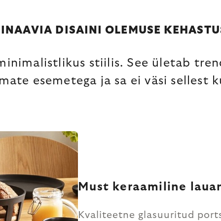
INAAVIA DISAINI OLEMUSE KEHASTU
nimalistlikus stiilis. See ületab tren
mate esemetega ja sa ei väsi sellest k
Must keraamiline laua
Kvaliteetne glasuuritud port