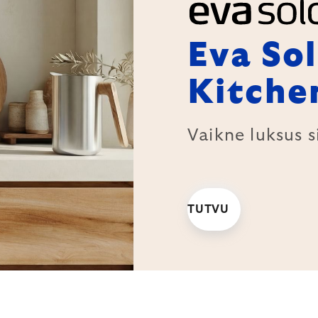
Eva So
Kitche
Vaikne luksus s
TUTVU