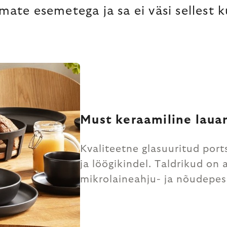
mate esemetega ja sa ei väsi sellest k
Must keraamiline laua
Kvaliteetne glasuuritud port
ja löögikindel. Taldrikud on 
mikrolaineahju- ja nõudepe