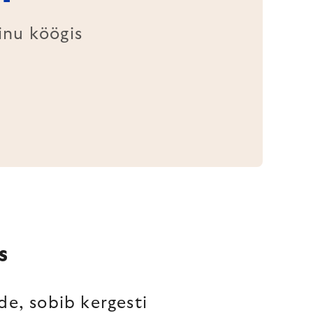
inu köögis
S
de, sobib kergesti