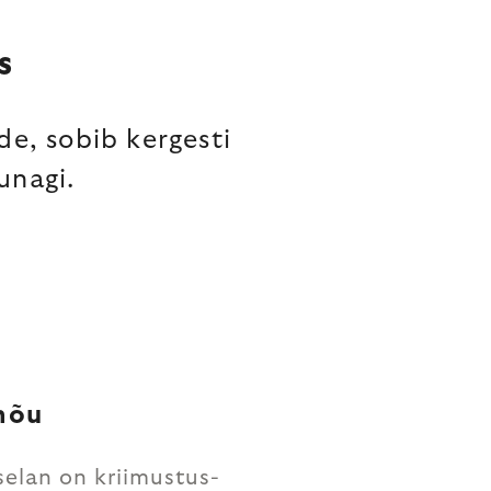
S
de, sobib kergesti
unagi.
nõu
selan on kriimustus-