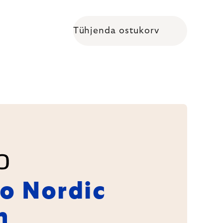
Tühjenda ostukorv
Shopping cart
lo Nordic
n