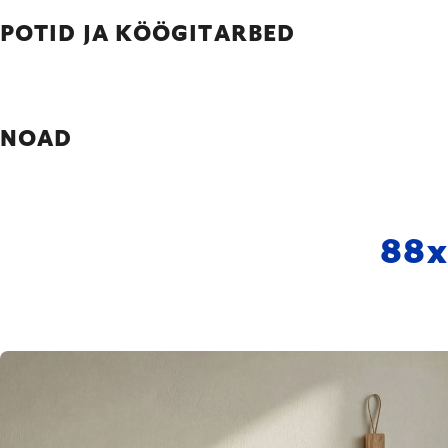
POTID JA KÖÖGITARBED
NOAD
88
x