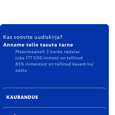
FOOTER
Kas soovite uudiskirja?
Anname teile tasuta tarne
Maksimaalselt 2 korda nädalas
Juba 177 000 inimest on tellinud
85% inimestest on tellinud kauem kui
aasta
KAUBANDUS