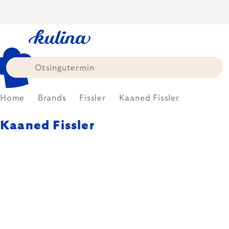
Skip
to
content
Home
Brands
Fissler
Kaaned Fissler
Kaaned Fissler