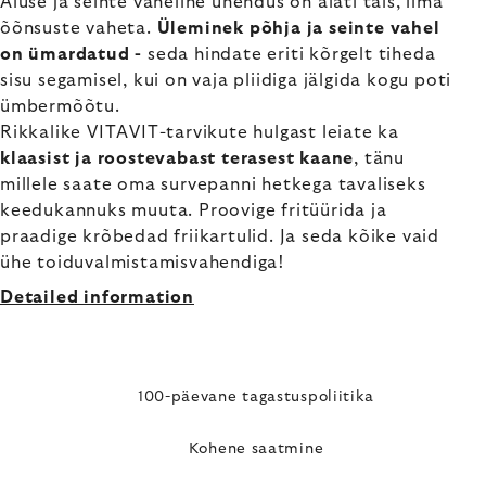
Aluse ja seinte vaheline ühendus on alati täis, ilma
õõnsuste vaheta.
Üleminek põhja ja seinte vahel
on ümardatud -
seda hindate eriti kõrgelt tiheda
sisu segamisel, kui on vaja pliidiga jälgida kogu poti
ümbermõõtu.
Rikkalike VITAVIT-tarvikute hulgast leiate ka
klaasist ja roostevabast terasest kaane
, tänu
millele saate oma survepanni hetkega tavaliseks
keedukannuks muuta. Proovige fritüürida ja
praadige krõbedad friikartulid. Ja seda kõike vaid
ühe toiduvalmistamisvahendiga!
Detailed information
100-päevane tagastuspoliitika
Kohene saatmine