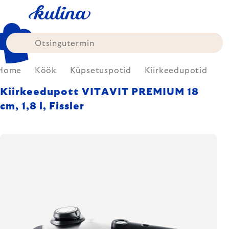
Skip
to
content
Home
Köök
Küpsetuspotid
Kiirkeedupotid
Kiirkeedupott VITAVIT PREMIUM 18
cm, 1,8 l, Fissler