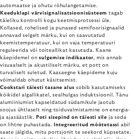
automaatse ja ohutu rõhulangetamise.
Keeduklapi värvisignalisatsioonisüsteem
tagab
täieliku kontrolli kogu keetmisprotsessi üle.
Kollased, rohelised ja punased semifoorisignaalid
annavad selgelt märku, kui on saavutatud
keemistemperatuur, kui on vaja temperatuuri
reguleerida või toiteallikat kasutada. Kaane
käepidemel on
sulgemise indikaator
, mis annab
visuaalselt ja akustiliselt märku, et pott on
turvaliselt suletud. Kaasaegne käepideme kuju
võimaldab ohutut käsitsemist.
Cookstari täiesti tasane alus
sobib kasutamiseks
kõikidel algallikatel, sealhulgas induktsioonil. Tänu
alumiiniumist kapseldatud südamikule jaotub
soojus ühtlaselt ning toiduvalmistamine on energia-
ja ajasäästlik.
Poti sisepind on täiesti sile
ja seda
on lihtne puhastada.
Integreeritud mõõtetassi
abil
saate jälgida, mitu portsjonit te seekord küpsetate.