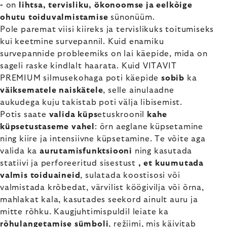
-
on
lihtsa, tervisliku, ökonoomse ja eelkõige
ohutu toiduvalmistamise
sünonüüm.
Pole paremat viisi kiireks ja tervislikuks toitumiseks
kui keetmine survepannil. Kuid enamiku
survepannide probleemiks on lai käepide, mida on
sageli raske kindlalt haarata. Kuid VITAVIT
PREMIUM silmusekohaga poti käepide
sobib
ka
väiksematele naiskätele
, selle ainulaadne
aukudega kuju takistab poti välja libisemist.
Potis saate
valida küps
etuskroonil
kahe
küpsetustaseme vahel
: õrn aeglane küpsetamine
ning kiire ja intensiivne küpsetamine. Te võite aga
valida ka
aurutamisfunktsiooni
ning kasutada
statiivi ja perforeeritud sisestust
, et kuumutada
valmis toiduaineid
, sulatada koostisosi või
valmistada krõbedat, värvilist köögivilja või õrna,
mahlakat kala, kasutades seekord ainult auru ja
mitte rõhku. Kaugjuhtimispuldil leiate ka
rõhulangetamise sümboli
, režiimi, mis käivitab