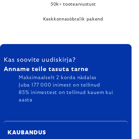
50k+ tootearvustust
Keskkonnasõbralik pakend
FOOTER
Kas soovite uudiskirja?
Anname teile tasuta tarne
Maksimaalselt 2 korda nädalas
Juba 177 000 inimest on tellinud
85% inimestest on tellinud kauem kui
aasta
KAUBANDUS