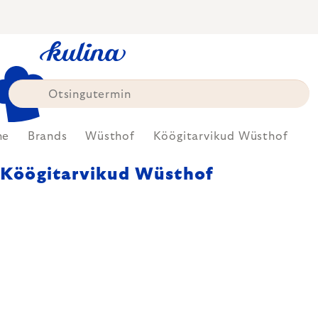
Skip
to
content
me
Brands
Wüsthof
Köögitarvikud Wüsthof
Köögitarvikud Wüsthof