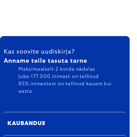
FOOTER
Kas soovite uudiskirja?
Anname teile tasuta tarne
Maksimaalselt 2 korda nädalas
Juba 177 000 inimest on tellinud
85% inimestest on tellinud kauem kui
aasta
KAUBANDUS