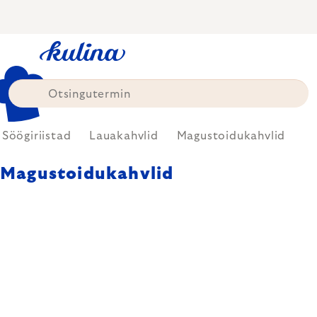
Skip
to
content
Söögiriistad
Lauakahvlid
Magustoidukahvlid
Magustoidukahvlid