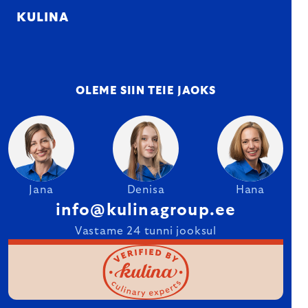
KULINA
OLEME SIIN TEIE JAOKS
Jana
Denisa
Hana
info@kulinagroup.ee
Vastame 24 tunni jooksul