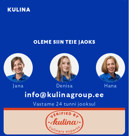
KULINA
OLEME SIIN TEIE JAOKS
Jana
Denisa
Hana
info@kulinagroup.ee
Vastame 24 tunni jooksul