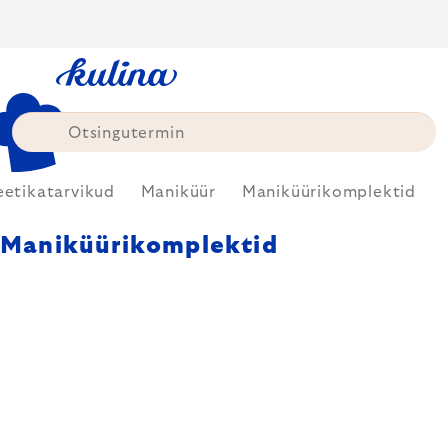
Skip
to
content
etikatarvikud
Maniküür
Maniküürikomplektid
Maniküürikomplektid