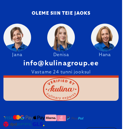
OLEME SIIN TEIE JAOKS
Jana
Denisa
Hana
info@kulinagroup.ee
Vastame 24 tunni jooksul