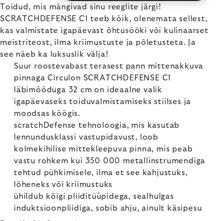
Toidud, mis mängivad sinu reeglite järgi!
SCRATCHDEFENSE C1 teeb kõik, olenemata sellest,
kas valmistate igapäevast õhtusööki või kulinaarset
meistriteost, ilma kriimustuste ja põletusteta. Ja
see näeb ka luksuslik välja!
Suur roostevabast terasest pann mittenakkuva
pinnaga Circulon SCRATCHDEFENSE C1
läbimõõduga 32 cm on ideaalne valik
igapäevaseks toiduvalmistamiseks stiilses ja
moodsas köögis.
scratchDefense tehnoloogia, mis kasutab
lennundusklassi vastupidavust, loob
kolmekihilise mittekleepuva pinna, mis peab
vastu rohkem kui 350 000 metallinstrumendiga
tehtud pühkimisele, ilma et see kahjustuks,
lõheneks või kriimustuks
ühildub kõigi pliiditüüpidega, sealhulgas
induktsioonpliidiga, sobib ahju, ainult käsipesu