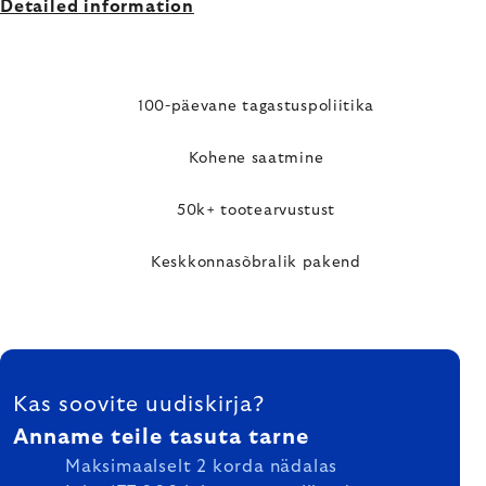
Detailed information
100-päevane tagastuspoliitika
Kohene saatmine
50k+ tootearvustust
Keskkonnasõbralik pakend
FOOTER
Kas soovite uudiskirja?
Anname teile tasuta tarne
Maksimaalselt 2 korda nädalas