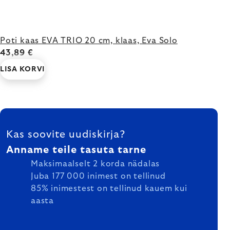
Poti kaas EVA TRIO 20 cm, klaas, Eva Solo
43,89 €
LISA KORVI
FOOTER
Kas soovite uudiskirja?
Anname teile tasuta tarne
Maksimaalselt 2 korda nädalas
Juba 177 000 inimest on tellinud
85% inimestest on tellinud kauem kui
aasta