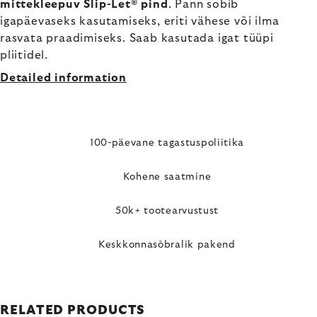
mittekleepuv Slip-Let® pind
. Pann sobib
igapäevaseks kasutamiseks, eriti vähese või ilma
rasvata praadimiseks. Saab kasutada igat tüüpi
pliitidel.
Detailed information
100-päevane tagastuspoliitika
Kohene saatmine
50k+ tootearvustust
Keskkonnasõbralik pakend
RELATED PRODUCTS