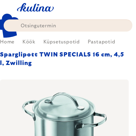
Skip
to
content
Home
Köök
Küpsetuspotid
Pastapotid
Sparglipott TWIN SPECIALS 16 cm, 4,5
l, Zwilling