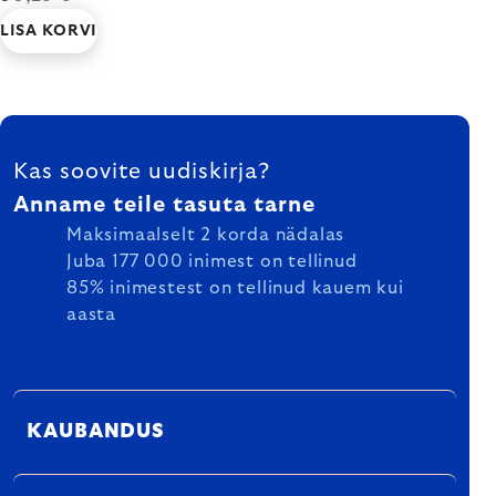
LISA KORVI
FOOTER
Kas soovite uudiskirja?
Anname teile tasuta tarne
Maksimaalselt 2 korda nädalas
Juba 177 000 inimest on tellinud
85% inimestest on tellinud kauem kui
aasta
KAUBANDUS