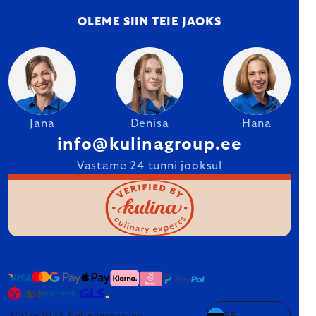
OLEME SIIN TEIE JAOKS
Jana
Denisa
Hana
info@kulinagroup.ee
Vastame 24 tunni jooksul
2007–2025 Kulinagroup.ee
EE