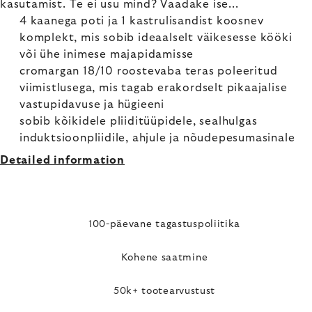
kasutamist. Te ei usu mind? Vaadake ise...
4 kaanega poti ja 1 kastrulisandist koosnev
komplekt, mis sobib ideaalselt väikesesse kööki
või ühe inimese majapidamisse
cromargan 18/10 roostevaba teras poleeritud
viimistlusega, mis tagab erakordselt pikaajalise
vastupidavuse ja hügieeni
sobib kõikidele pliiditüüpidele, sealhulgas
induktsioonpliidile, ahjule ja nõudepesumasinale
Detailed information
100-päevane tagastuspoliitika
Kohene saatmine
50k+ tootearvustust