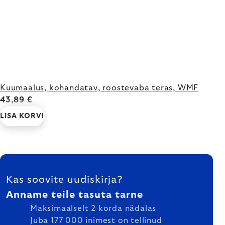
Kuumaalus, kohandatav, roostevaba teras, WMF
43,89 €
LISA KORVI
FOOTER
Kas soovite uudiskirja?
Anname teile tasuta tarne
Maksimaalselt 2 korda nädalas
Juba 177 000 inimest on tellinud