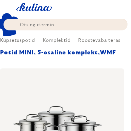
Skip
to
content
Küpsetuspotid
Komplektid
Roostevaba teras
Potid MINI, 5-osaline komplekt,WMF