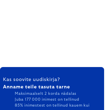
FOOTER
Kas soovite uudiskirja?
Anname teile tasuta tarne
Maksimaalselt 2 korda nädalas
Juba 177 000 inimest on tellinud
85% inimestest on tellinud kauem kui