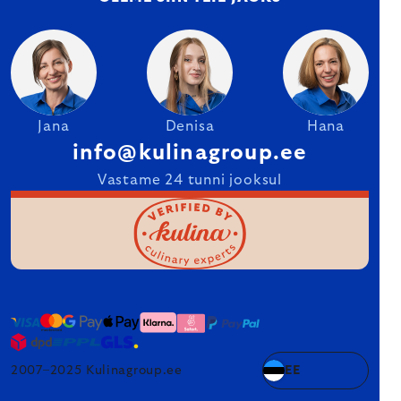
Jana
Denisa
Hana
info@kulinagroup.ee
Vastame 24 tunni jooksul
2007–2025 Kulinagroup.ee
EE