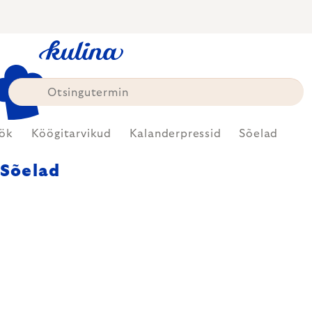
Skip
to
content
ök
Köögitarvikud
Kalanderpressid
Sõelad
Sõelad