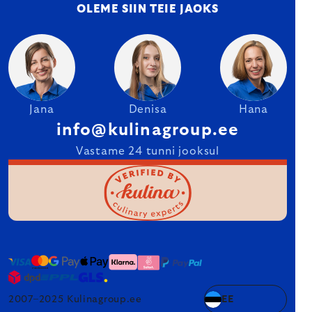
OLEME SIIN TEIE JAOKS
Jana
Denisa
Hana
info@kulinagroup.ee
Vastame 24 tunni jooksul
2007–2025 Kulinagroup.ee
EE