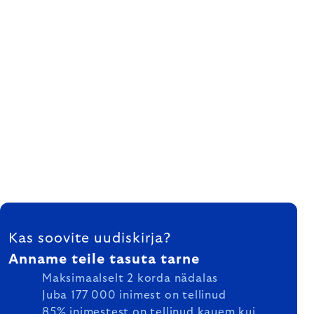
FOOTER
Kas soovite uudiskirja?
Anname teile tasuta tarne
Maksimaalselt 2 korda nädalas
Juba 177 000 inimest on tellinud
85% inimestest on tellinud kauem kui