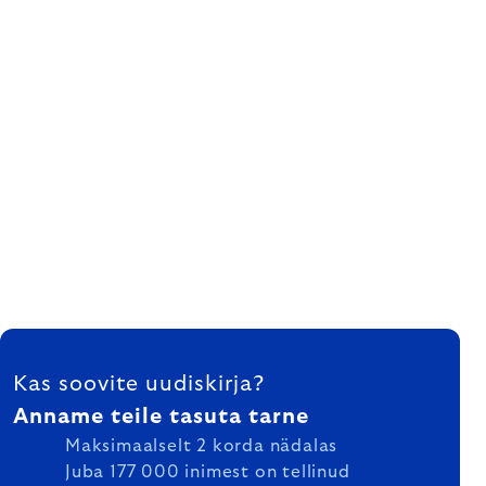
FOOTER
Kas soovite uudiskirja?
Anname teile tasuta tarne
Maksimaalselt 2 korda nädalas
Juba 177 000 inimest on tellinud