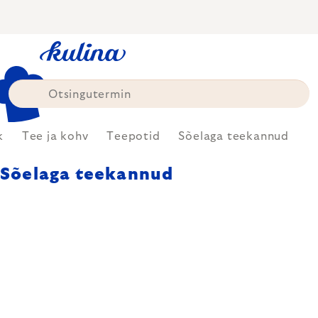
Skip
to
content
k
Tee ja kohv
Teepotid
Sõelaga teekannud
Sõelaga teekannud