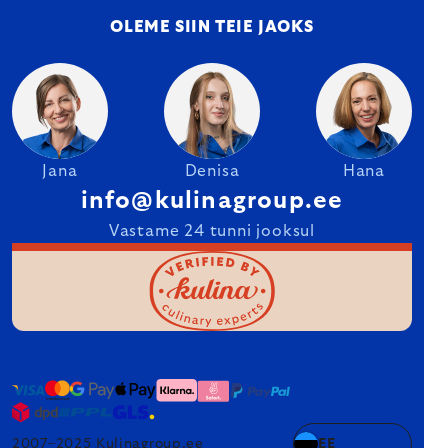
OLEME SIIN TEIE JAOKS
Jana
Denisa
Hana
info@kulinagroup.ee
Vastame 24 tunni jooksul
2007–2025 Kulinagroup.ee
EE