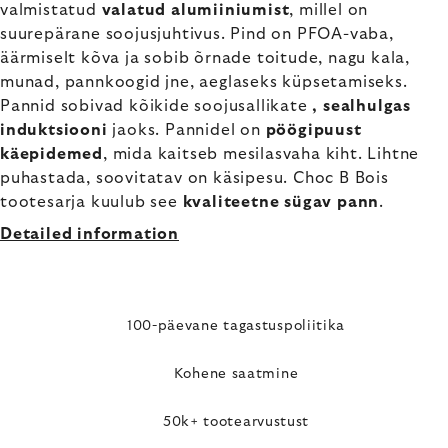
valmistatud
valatud alumiiniumist
, millel on
suurepärane soojusjuhtivus. Pind on PFOA-vaba,
äärmiselt kõva ja sobib õrnade toitude, nagu kala,
munad, pannkoogid jne, aeglaseks küpsetamiseks.
Pannid sobivad kõikide soojusallikate
, sealhulgas
induktsiooni
jaoks. Pannidel on
pöögipuust
käepidemed
, mida kaitseb mesilasvaha kiht. Lihtne
puhastada, soovitatav on käsipesu. Choc B Bois
tootesarja kuulub see
kvaliteetne sügav pann
.
Detailed information
100-päevane tagastuspoliitika
Kohene saatmine
50k+ tootearvustust