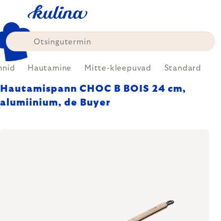
Skip
to
content
nnid
Hautamine
Mitte-kleepuvad
Standard
Hautamispann CHOC B BOIS 24 cm,
alumiinium, de Buyer