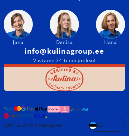
Jana
Denisa
Hana
info@kulinagroup.ee
Vastame 24 tunni jooksul
2007–2025 Kulinagroup.ee
EE