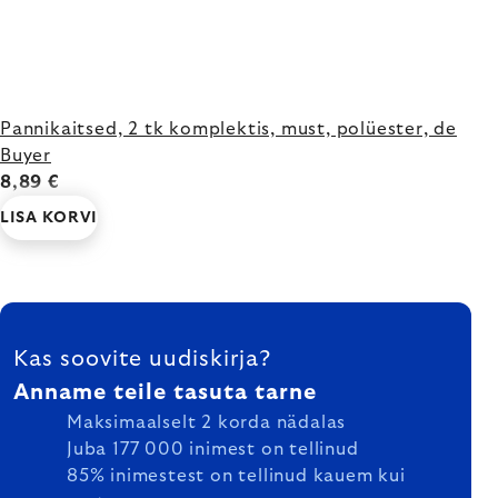
Pannikaitsed, 2 tk komplektis, must, polüester, de
Buyer
8,89 €
LISA KORVI
FOOTER
Kas soovite uudiskirja?
Anname teile tasuta tarne
Maksimaalselt 2 korda nädalas
Juba 177 000 inimest on tellinud
85% inimestest on tellinud kauem kui