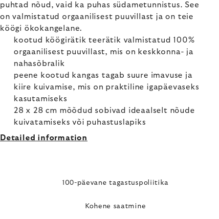
puhtad nõud, vaid ka puhas südametunnistus. See
on valmistatud orgaanilisest puuvillast ja on teie
köögi ökokangelane.
kootud köögirätik teerätik valmistatud 100%
orgaanilisest puuvillast, mis on keskkonna- ja
nahasõbralik
peene kootud kangas tagab suure imavuse ja
kiire kuivamise, mis on praktiline igapäevaseks
kasutamiseks
28 x 28 cm mõõdud sobivad ideaalselt nõude
kuivatamiseks või puhastuslapiks
Detailed information
100-päevane tagastuspoliitika
Kohene saatmine