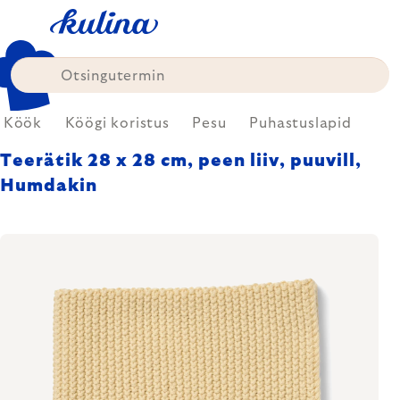
Skip
to
content
Köök
Köögi koristus
Pesu
Puhastuslapid
Teerätik 28 x 28 cm, peen liiv, puuvill,
Humdakin