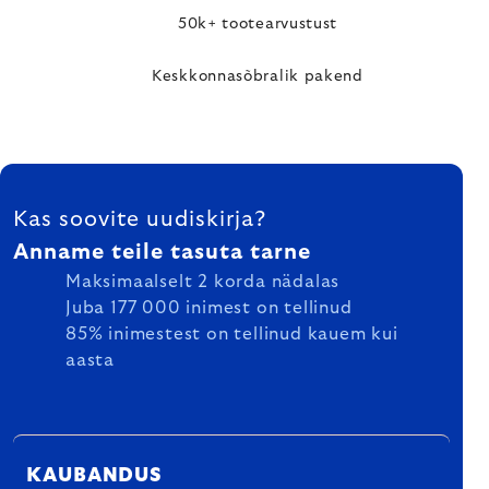
50k+ tootearvustust
Keskkonnasõbralik pakend
FOOTER
Kas soovite uudiskirja?
Anname teile tasuta tarne
Maksimaalselt 2 korda nädalas
Juba 177 000 inimest on tellinud
85% inimestest on tellinud kauem kui
aasta
KAUBANDUS