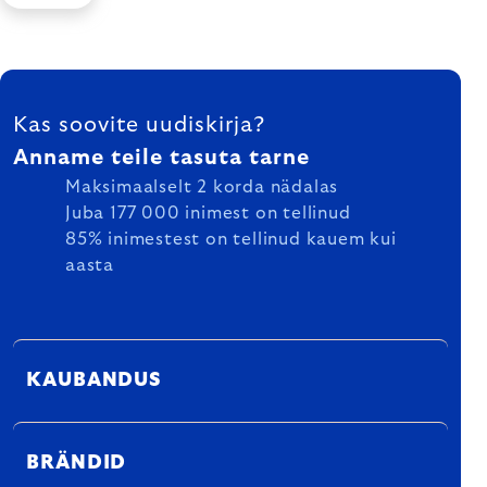
FOOTER
Kas soovite uudiskirja?
Anname teile tasuta tarne
Maksimaalselt 2 korda nädalas
Juba 177 000 inimest on tellinud
85% inimestest on tellinud kauem kui
aasta
KAUBANDUS
BRÄNDID