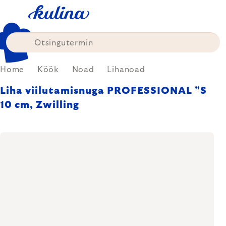
Skip
to
content
Home
Köök
Noad
Lihanoad
Liha viilutamisnuga PROFESSIONAL "S
10 cm, Zwilling