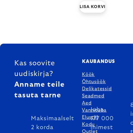
LISA KORVI
FOOTER
KAUBANDUS
Kas soovite
uudiskirja?
Köök
Õhtusöök
Anname teile
Delikatessid
tasuta tarne
Seadmed
Aed
Juba
Vannituba
Elustiil
Maksimaalselt
177 000
Kodu
2 korda
inimest
Outlet