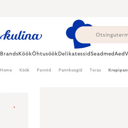
Skip
to
content
Brands
Köök
Õhtusöök
Delikatessid
Seadmed
Aed
V
Home
Köök
Pannid
Pannkoogid
Teras
Krepipan