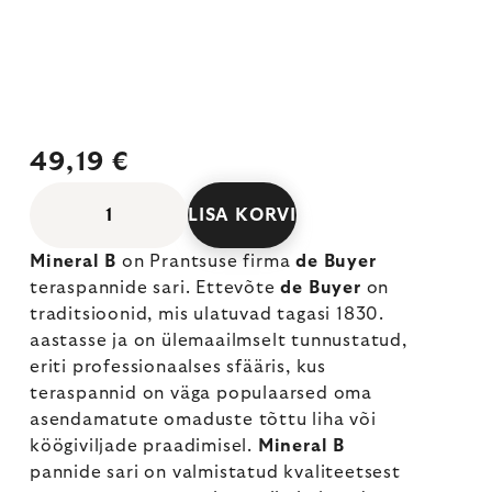
49,19 €
LISA KORVI
Mineral B
on Prantsuse firma
de Buyer
teraspannide sari. Ettevõte
de Buyer
on
traditsioonid, mis ulatuvad tagasi 1830.
aastasse ja on ülemaailmselt tunnustatud,
eriti professionaalses sfääris, kus
teraspannid on väga populaarsed oma
asendamatute omaduste tõttu liha või
köögiviljade praadimisel.
Mineral B
pannide sari on valmistatud kvaliteetsest