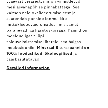
tugevast terasest, mis on viimistletud
mesilasvahapõhise pinnakattega. See
kaitseb neid oksüdeerumise eest ja
suurendab pannide loomulikke
mittekleepuvaid omadusi, mis samuti
paranevad iga kasutuskorraga. Pannid on
mõeldud igat tüüpi
toiduvalmistamisallikatele, sealhulgas
induktsioonile.
Mineraal B
teraspannid
on
100% looduslikud
,
ökoloogilised
ja
taaskasutatavad.
Detailed information