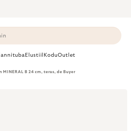
annituba
Elustiil
Kodu
Outlet
n MINERAL B 24 cm, teras, de Buyer