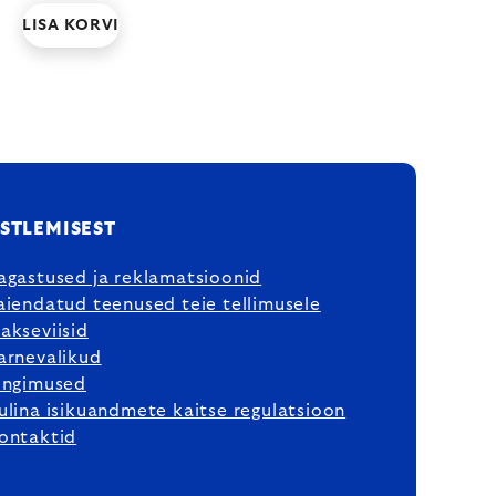
LISA KORVI
STLEMISEST
agastused ja reklamatsioonid
aiendatud teenused teie tellimusele
akseviisid
arnevalikud
ingimused
ulina isikuandmete kaitse regulatsioon
ontaktid