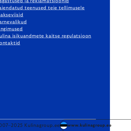
agastused ja reklamatsioonid
aiendatud teenused teie tellimusele
akseviisid
arnevalikud
ingimused
ulina isikuandmete kaitse regulatsioon
ontaktid
007–2025 Kulinagroup.ee
www.kulinagroup.ee