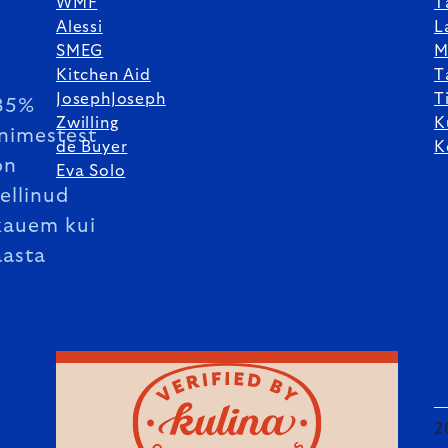
WMF
T
Alessi
L
SMEG
M
Kitchen Aid
T
JosephJoseph
T
85%
Zwilling
K
inimestest
de Buyer
K
on
Eva Solo
tellinud
kauem kui
aasta
2