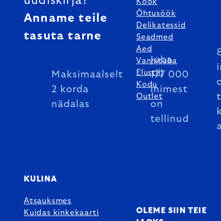
uudiskirja?
Köök
Õhtusöök
Anname teile
Delikatessid
tasuta tarne
Seadmed
Aed
Juba
Vannituba
Elustiil
Maksimaalselt
177 000
Kodu
2 korda
inimest
Outlet
nädalas
on
tellinud
KULINA
Atsauksmes
OLEME SIIN TEIE
Kuidas kinkekaarti