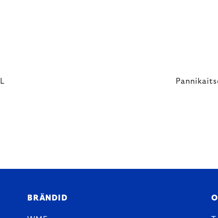
LL
Pannikaits
BRÄNDID
O