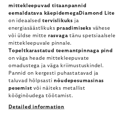
mittekleepuvad titaanpannid
eemaldatava käepidemegaDiamond Lite
on ideaalsed
tervislikuks
ja
energiasäästlikuks
praadimiseks
vähese
või üldse mitte
rasvaga
tänu spetsiaalsele
mittekleepuvale pinnale.
Topeltkarastatud teemantpinnaga pind
on väga heade mittekleepuvate
omadustega ja väga kriimustuskindel.
Pannid on kergesti puhastatavad ja
taluvad hõlpsasti
nõudepesumasinas
pesemist
või näiteks metallist
kööginõudega töötamist.
Detailed information