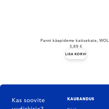
Panni käepideme kaitsekate, WO
5,89 €
LISA KORVI
FOOTER
KAUBANDUS
Kas soovite