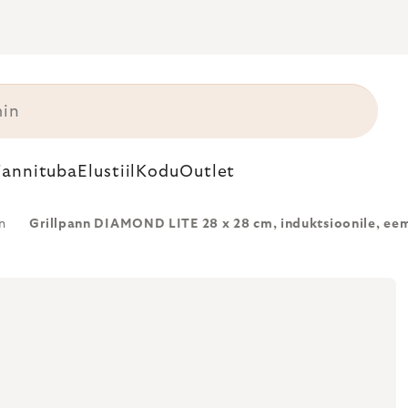
annituba
Elustiil
Kodu
Outlet
n
Grillpann DIAMOND LITE 28 x 28 cm, induktsioonile, ee