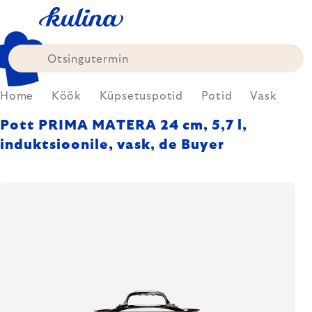
Skip
to
content
Home
Köök
Küpsetuspotid
Potid
Vask
Pott PRIMA MATERA 24 cm, 5,7 l,
induktsioonile, vask, de Buyer