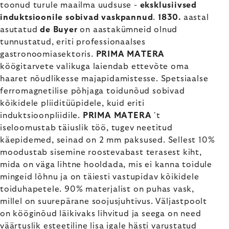
toonud turule maailma uudsuse -
eksklusiivsed
induktsioonile sobivad vaskpannud
.
1830.
aastal
asutatud
de Buyer
on aastakümneid olnud
tunnustatud, eriti professionaalses
gastronoomiasektoris.
PRIMA MATERA
köögitarvete valikuga laiendab ettevõte oma
haaret nõudlikesse majapidamistesse. Spetsiaalse
ferromagnetilise põhjaga toidunõud sobivad
kõikidele pliiditüüpidele, kuid eriti
induktsioonpliidile.
PRIMA MATERA
't
iseloomustab täiuslik töö, tugev neetitud
käepidemed, seinad on 2 mm paksused. Sellest 10%
moodustab sisemine roostevabast terasest kiht,
mida on väga lihtne hooldada, mis ei kanna toidule
mingeid lõhnu ja on täiesti vastupidav kõikidele
toiduhapetele. 90% materjalist on puhas vask,
millel on suurepärane soojusjuhtivus. Väljastpoolt
on kööginõud läikivaks lihvitud ja seega on need
väärtuslik esteetiline lisa igale hästi varustatud