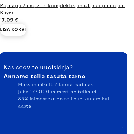
Pajalapp 7 cm, 2 tk komplektis, must, neopreen, de
Buyer
17,09 €
LISA KORVI
FOOTER
Kas soovite uudiskirja?
Anname teile tasuta tarne
Maksimaalselt 2 korda nädalas
Juba 177 000 inimest on tellinud
85% inimestest on tellinud kauem kui
aasta