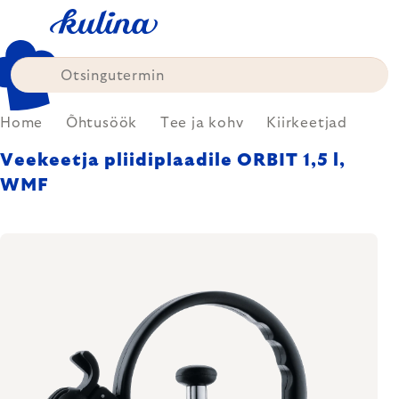
Skip
to
content
Home
Õhtusöök
Tee ja kohv
Kiirkeetjad
Veekeetja pliidiplaadile ORBIT 1,5 l,
WMF