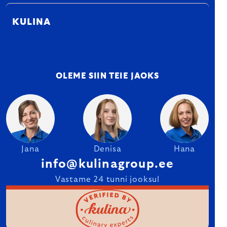
KULINA
OLEME SIIN TEIE JAOKS
Jana
Denisa
Hana
info@kulinagroup.ee
Vastame 24 tunni jooksul