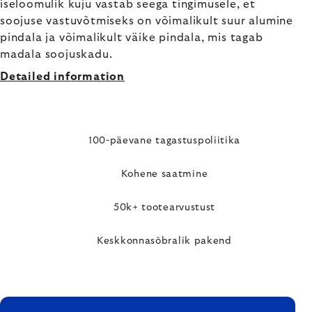
iseloomulik kuju vastab seega tingimusele, et
soojuse vastuvõtmiseks on võimalikult suur alumine
pindala ja võimalikult väike pindala, mis tagab
madala soojuskadu.
Detailed information
100-päevane tagastuspoliitika
Kohene saatmine
50k+ tootearvustust
Keskkonnasõbralik pakend
FOOTER