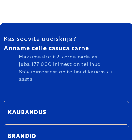
FOOTER
Kas soovite uudiskirja?
Anname teile tasuta tarne
Maksimaalselt 2 korda nädalas
Juba 177 000 inimest on tellinud
85% inimestest on tellinud kauem kui
aasta
KAUBANDUS
BRÄNDID