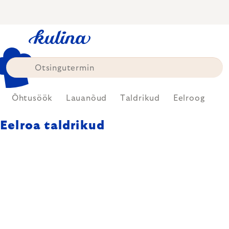
Skip
to
content
Õhtusöök
Lauanõud
Taldrikud
Eelroog
Eelroa taldrikud