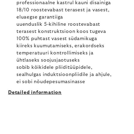
professionaalne kastrul kauni disainiga
18/10 roostevabast terasest ja vasest,
eluaegse garantiiga
uuenduslik 5-kihiline roostevabast
terasest konstruktsioon koos tugeva
100% puhtast vasest südamikuga
kiireks kuumutamiseks, erakordseks
temperatuuri kontrollimiseks ja
ühtlaseks soojusjaotuseks
sobib kõikidele pliiditüüpidele,
sealhulgas induktsioonpliidile ja ahjule,
ei sobi nõudepesumasinasse
Detailed information