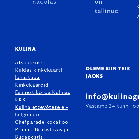
nädalas
on
tellinud
KULINA
Atsauksmes
OLEME SIIN TEIE
Kuidas kinkekaarti
JAOKS
lunastada
Kinkekaardid
Esimest korda Kulinas
info@kulinag
KKK
Vastame 24 tunni joo
Kulina ettevõtetele -
hulgimüük
Chefparade kokakool
Prahas, Bratislavas ja
Budapestis