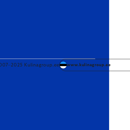
007–2025 Kulinagroup.ee
www.kulinagroup.ee