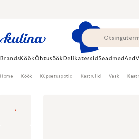
Skip
to
content
Brands
Köök
Õhtusöök
Delikatessid
Seadmed
Aed
V
Home
Köök
Küpsetuspotid
Kastrulid
Vask
Kast