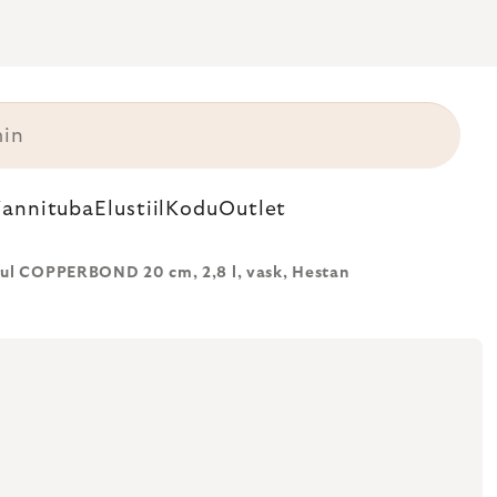
annituba
Elustiil
Kodu
Outlet
rul COPPERBOND 20 cm, 2,8 l, vask, Hestan