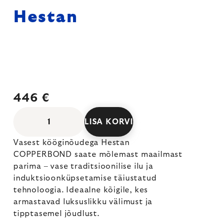
Hestan
446 €
LISA KORVI
Vasest kööginõudega Hestan
COPPERBOND saate mõlemast maailmast
parima – vase traditsioonilise ilu ja
induktsioonküpsetamise täiustatud
tehnoloogia. Ideaalne kõigile, kes
armastavad luksuslikku välimust ja
tipptasemel jõudlust.