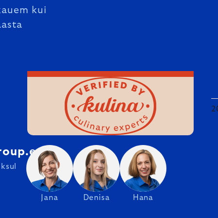
kauem kui
aasta
2
roup.ee
ksul
Jana
Denisa
Hana