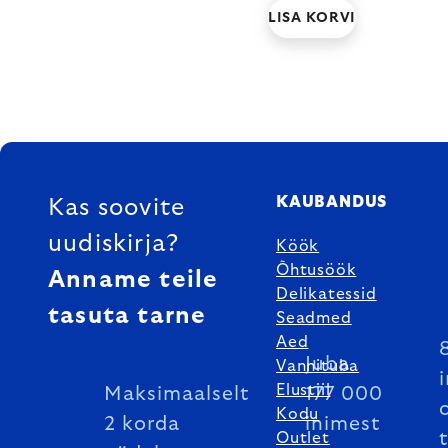
LISA KORVI
FOOTER
KAUBANDUS
Kas soovite
uudiskirja?
Köök
Õhtusöök
Anname teile
Delikatessid
tasuta tarne
Seadmed
Aed
Juba
Vannituba
Elustiil
Maksimaalselt
177 000
Kodu
2 korda
inimest
Outlet