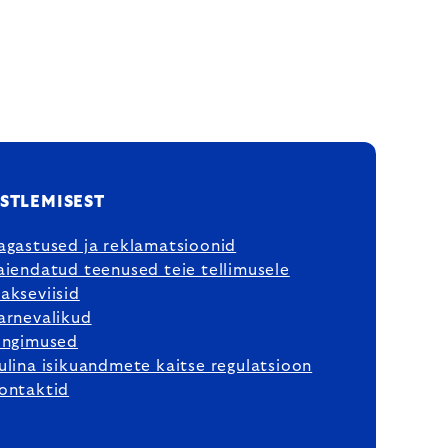
STLEMISEST
agastused ja reklamatsioonid
aiendatud teenused teie tellimusele
akseviisid
arnevalikud
ingimused
ulina isikuandmete kaitse regulatsioon
ontaktid