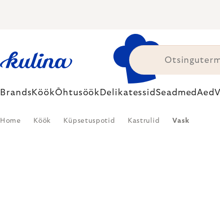
Skip
to
content
Brands
Köök
Õhtusöök
Delikatessid
Seadmed
Aed
V
Home
Köök
Küpsetuspotid
Kastrulid
Vask