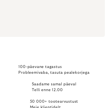
100-päevane tagastus
Probleemivaba, tasuta pealekorjega
Saadame samal päeval
Telli enne 12.00
50 000+ tootearvustust
Meie klientidelt