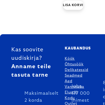
LISA KORVI
FOOTER
KAUBANDUS
Kas soovite
uudiskirja?
Köök
Õhtusöök
Anname teile
Delikatessid
tasuta tarne
Seadmed
Aed
Juba
Vannituba
Elustiil
Maksimaalselt
177 000
Kodu
2 korda
inimest
Outlet