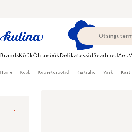
Skip
to
content
Brands
Köök
Õhtusöök
Delikatessid
Seadmed
Aed
V
Home
Köök
Küpsetuspotid
Kastrulid
Vask
Kast