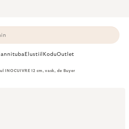
annituba
Elustiil
Kodu
Outlet
rul INOCUIVRE 12 cm, vask, de Buyer