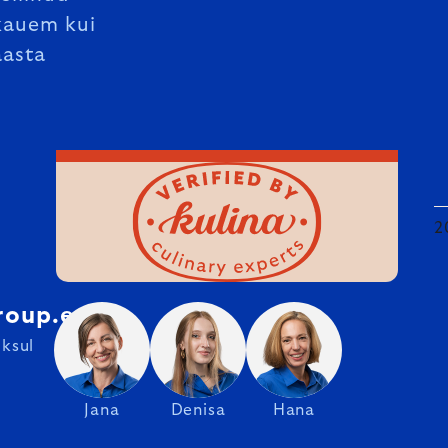
kauem kui
aasta
2
roup.ee
ksul
Jana
Denisa
Hana