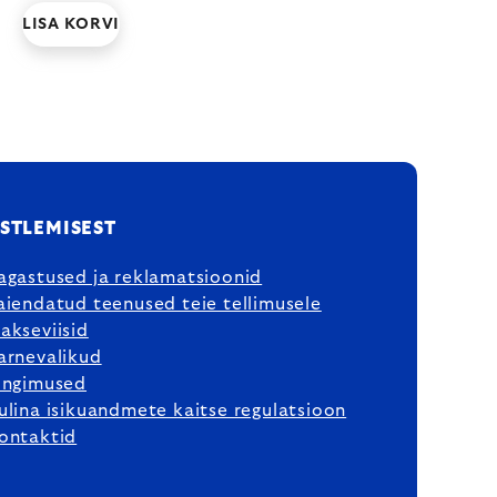
LISA KORVI
STLEMISEST
agastused ja reklamatsioonid
aiendatud teenused teie tellimusele
akseviisid
arnevalikud
ingimused
ulina isikuandmete kaitse regulatsioon
ontaktid