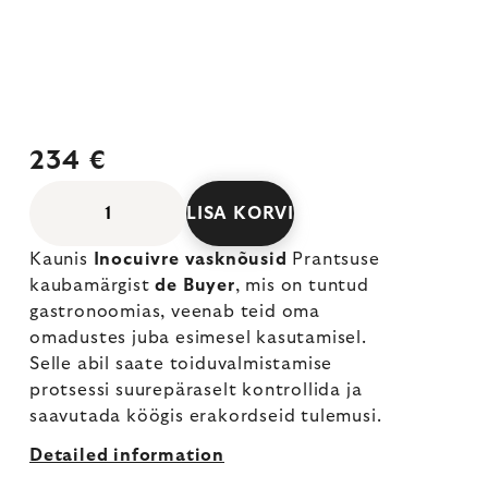
234 €
LISA KORVI
Kaunis
Inocuivre vasknõusid
Prantsuse
kaubamärgist
de Buyer
, mis on tuntud
gastronoomias, veenab teid oma
omadustes juba esimesel kasutamisel.
Selle abil saate toiduvalmistamise
protsessi suurepäraselt kontrollida ja
saavutada köögis erakordseid tulemusi.
Detailed information