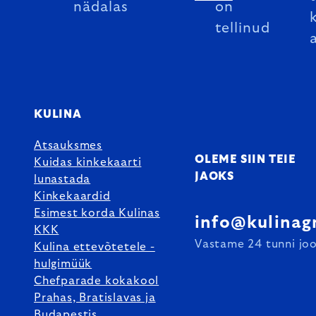
nädalas
on
tellinud
KULINA
Atsauksmes
OLEME SIIN TEIE
Kuidas kinkekaarti
JAOKS
lunastada
Kinkekaardid
Esimest korda Kulinas
info@kulinag
KKK
Vastame 24 tunni joo
Kulina ettevõtetele -
hulgimüük
Chefparade kokakool
Prahas, Bratislavas ja
Budapestis