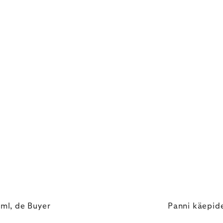
ml, de Buyer
Panni käepid