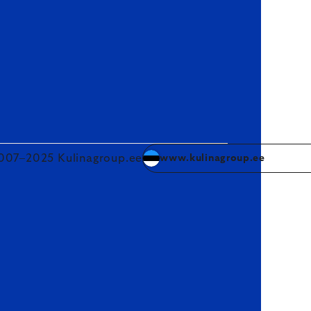
007–2025 Kulinagroup.ee
www.kulinagroup.ee