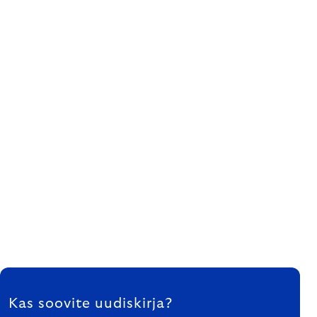
FOOTER
Kas soovite uudiskirja?