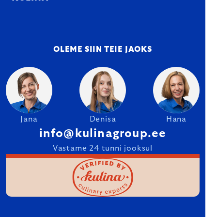
OLEME SIIN TEIE JAOKS
Jana
Denisa
Hana
info@kulinagroup.ee
Vastame 24 tunni jooksul