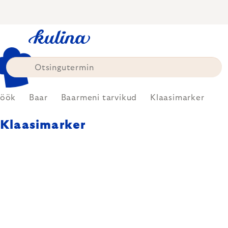
Skip
to
content
söök
Baar
Baarmeni tarvikud
Klaasimarker
Klaasimarker