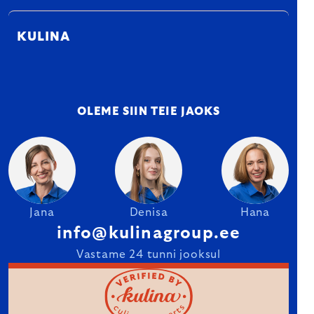
KULINA
OLEME SIIN TEIE JAOKS
Jana
Denisa
Hana
info@kulinagroup.ee
Vastame 24 tunni jooksul