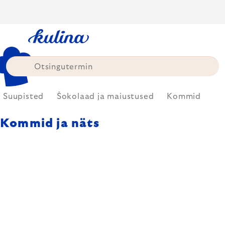
Skip
to
content
Suupisted
Šokolaad ja maiustused
Kommid
Kommid ja näts