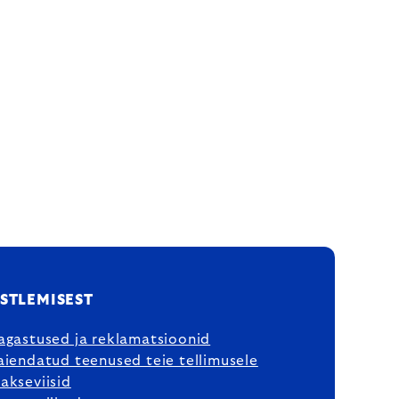
STLEMISEST
agastused ja reklamatsioonid
aiendatud teenused teie tellimusele
akseviisid