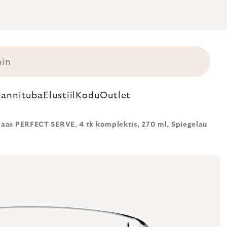
annituba
Elustiil
Kodu
Outlet
laas PERFECT SERVE, 4 tk komplektis, 270 ml, Spiegelau