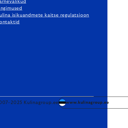
arnevalikud
ingimused
ulina isikuandmete kaitse regulatsioon
ontaktid
007–2025 Kulinagroup.ee
www.kulinagroup.ee