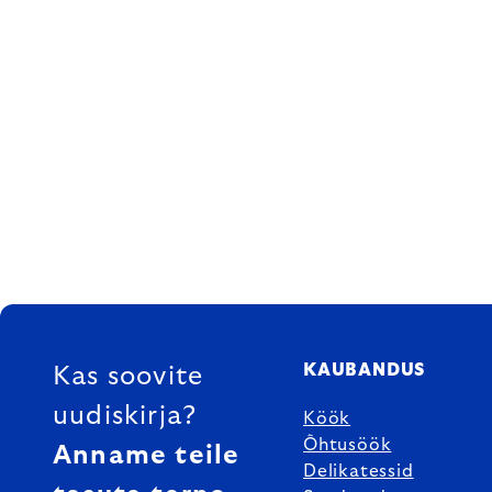
FOOTER
KAUBANDUS
Kas soovite
uudiskirja?
Köök
Õhtusöök
Anname teile
Delikatessid