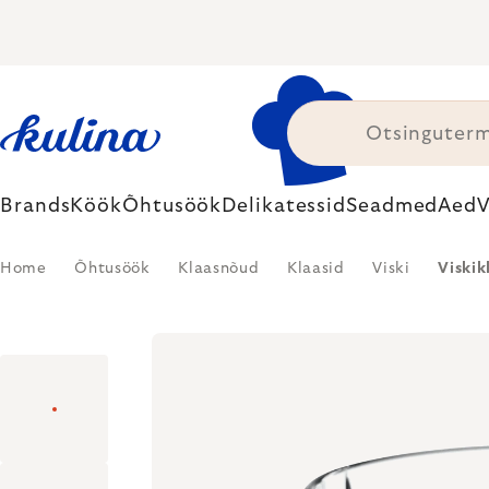
Skip
to
content
Brands
Köök
Õhtusöök
Delikatessid
Seadmed
Aed
V
Home
Õhtusöök
Klaasnõud
Klaasid
Viski
Viskik