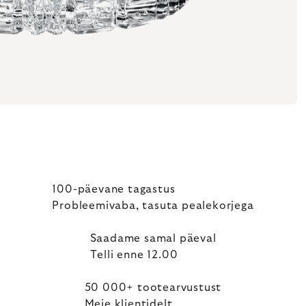
100-päevane tagastus
Probleemivaba, tasuta pealekorjega
Saadame samal päeval
Telli enne 12.00
50 000+ tootearvustust
Meie klientidelt