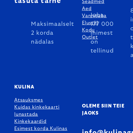
tasuta tarne
Seadmed
Aed
Juba
Vannituba
Elustiil
Maksimaalselt
177 000
Kodu
2 korda
inimest
Outlet
nädalas
on
tellinud
KULINA
Atsauksmes
OLEME SIIN TEIE
Kuidas kinkekaarti
JAOKS
lunastada
Kinkekaardid
Esimest korda Kulinas
info@kulinag