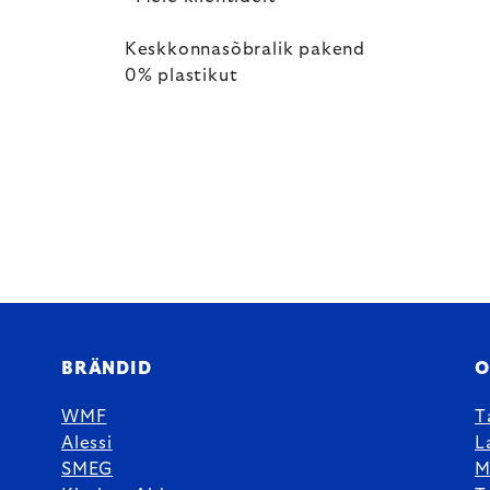
Keskkonnasõbralik pakend
0% plastikut
BRÄNDID
O
WMF
T
Alessi
L
SMEG
M