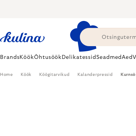
Skip
to
content
Brands
Köök
Õhtusöök
Delikatessid
Seadmed
Aed
V
Home
Köök
Köögitarvikud
Kalanderpressid
Kurnsõ