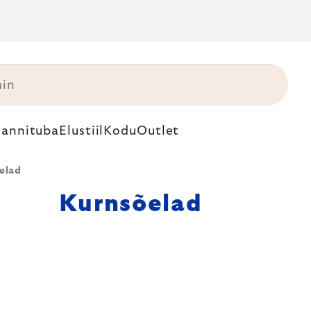
annituba
Elustiil
Kodu
Outlet
elad
Kurnsõelad