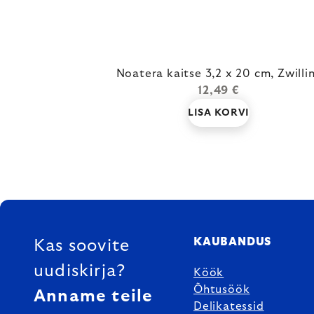
Noatera kaitse 3,2 x 20 cm, Zwilli
12,49 €
LISA KORVI
FOOTER
KAUBANDUS
Kas soovite
uudiskirja?
Köök
Õhtusöök
Anname teile
Delikatessid