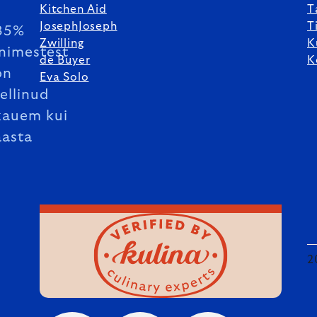
Kitchen Aid
T
JosephJoseph
T
85%
Zwilling
K
inimestest
de Buyer
K
on
Eva Solo
tellinud
kauem kui
aasta
2