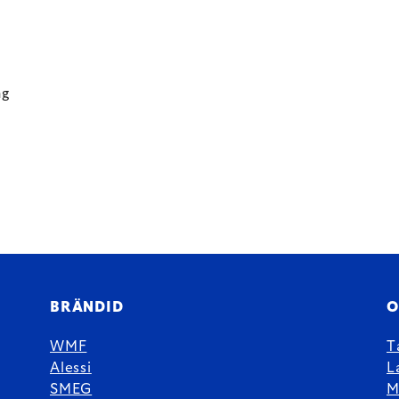
ng
BRÄNDID
O
WMF
T
Alessi
L
SMEG
M