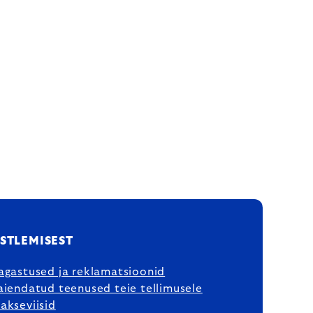
STLEMISEST
agastused ja reklamatsioonid
aiendatud teenused teie tellimusele
akseviisid