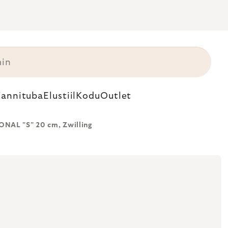
annituba
Elustiil
Kodu
Outlet
NAL "S" 20 cm, Zwilling