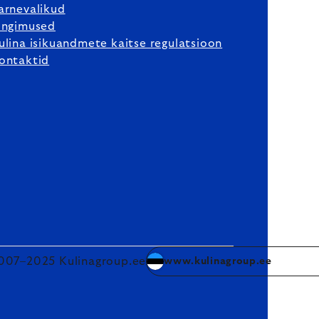
arnevalikud
ingimused
ulina isikuandmete kaitse regulatsioon
ontaktid
007–2025 Kulinagroup.ee
www.kulinagroup.ee