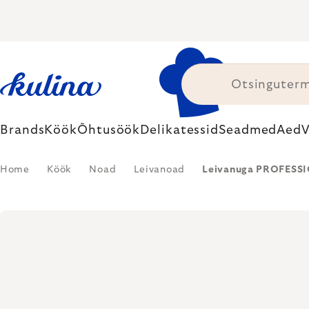
Skip
to
content
Brands
Köök
Õhtusöök
Delikatessid
Seadmed
Aed
V
Home
Köök
Noad
Leivanoad
Leivanuga PROFESSIO