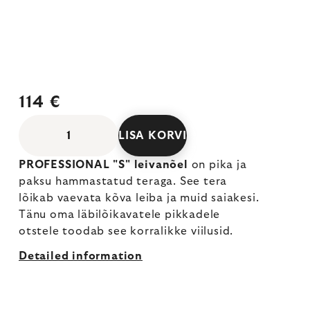
114 €
LISA KORVI
PROFESSIONAL "S" leivanõel
on pika ja
paksu hammastatud teraga. See tera
lõikab vaevata kõva leiba ja muid saiakesi.
Tänu oma läbilõikavatele pikkadele
otstele toodab see korralikke viilusid.
Detailed information