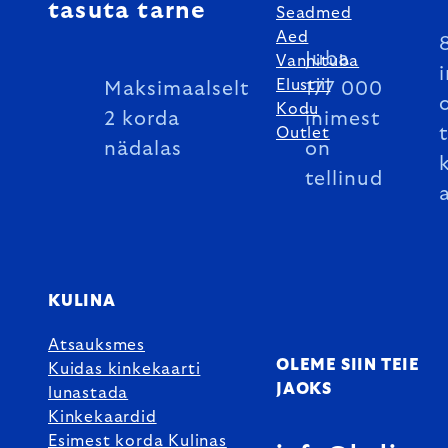
tasuta tarne
Seadmed
Aed
Juba
Vannituba
Elustiil
Maksimaalselt
177 000
Kodu
2 korda
inimest
Outlet
nädalas
on
tellinud
KULINA
Atsauksmes
OLEME SIIN TEIE
Kuidas kinkekaarti
JAOKS
lunastada
Kinkekaardid
Esimest korda Kulinas