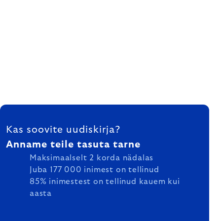
FOOTER
Kas soovite uudiskirja?
Anname teile tasuta tarne
Maksimaalselt 2 korda nädalas
Juba 177 000 inimest on tellinud
85% inimestest on tellinud kauem kui
aasta