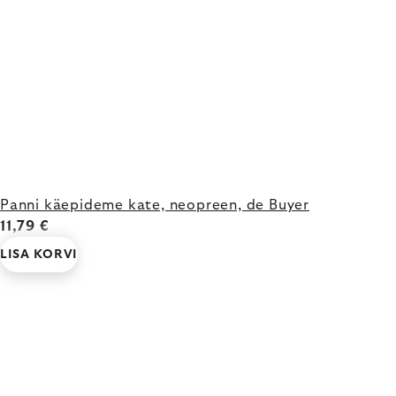
Panni käepideme kate, neopreen, de Buyer
11,79 €
LISA KORVI