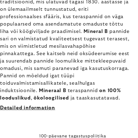
traditsioonid, mis ulatuvad tagasi 1830. aastasse ja
on ülemaailmselt tunnustatud, eriti
professionaalses sfääris, kus teraspannid on väga
populaarsed oma asendamatute omaduste tõttu
liha või köögiviljade praadimisel.
Mineral B
pannide
sari on valmistatud kvaliteetsest tugevast terasest,
mis on viimistletud mesilasvahapõhise
pinnakattega. See kaitseb neid oksüdeerumise eest
ja suurendab pannide loomulikke mittekleepuvaid
omadusi, mis samuti paranevad iga kasutuskorraga.
Pannid on mõeldud igat tüüpi
toiduvalmistamisallikatele, sealhulgas
induktsioonile.
Mineraal B
teraspannid
on 100%
looduslikud
,
ökoloogilised
ja taaskasutatavad.
Detailed information
100-päevane tagastuspoliitika