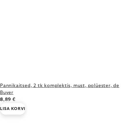
Pannikaitsed, 2 tk komplektis, must, polüester, de
Buyer
8,89 €
LISA KORVI