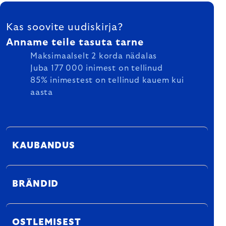
FOOTER
Kas soovite uudiskirja?
Anname teile tasuta tarne
Maksimaalselt 2 korda nädalas
Juba 177 000 inimest on tellinud
85% inimestest on tellinud kauem kui
aasta
KAUBANDUS
BRÄNDID
OSTLEMISEST