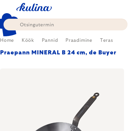
Skip
to
content
Home
Köök
Pannid
Praadimine
Teras
Praepann MINERAL B 24 cm, de Buyer