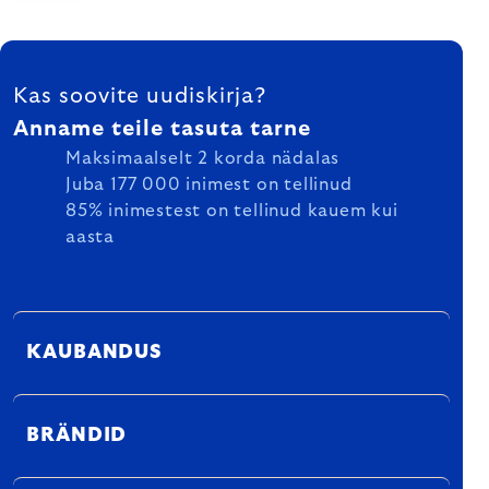
FOOTER
Kas soovite uudiskirja?
Anname teile tasuta tarne
Maksimaalselt 2 korda nädalas
Juba 177 000 inimest on tellinud
85% inimestest on tellinud kauem kui
aasta
KAUBANDUS
BRÄNDID