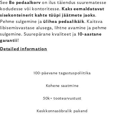
See
Bo pedaalkorv
on ilus täiendus suurematesse
kodudesse või kontoritesse.
Kaks eemaldatavat
sisekonteinerit kahte tüüpi jäätmete jaoks
.
Pehme sulgemine ja
ülihea pedaalikäik
. Kaitsva
libisemisvastase alusega, lihtne avamine ja pehme
sulgemine. Suurepärane kvaliteet ja
10-aastane
garantii
!
Detailed information
100-päevane tagastuspoliitika
Kohene saatmine
50k+ tootearvustust
Keskkonnasõbralik pakend