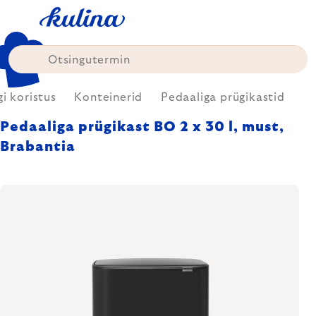
Skip
to
content
i koristus
Konteinerid
Pedaaliga prügikastid
Pedaaliga prügikast BO 2 x 30 l, must,
Brabantia