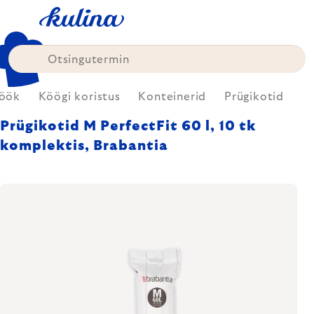
Skip
to
content
öök
Köögi koristus
Konteinerid
Prügikotid
Prügikotid M PerfectFit 60 l, 10 tk
komplektis, Brabantia