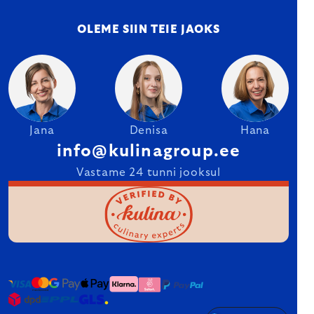
OLEME SIIN TEIE JAOKS
Jana
Denisa
Hana
info@kulinagroup.ee
Vastame 24 tunni jooksul