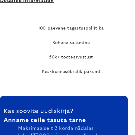
Detailed information
100-päevane tagastuspoliitika
Kohene saatmine
50k+ tootearvustust
Keskkonnasõbralik pakend
FOOTER
Kas soovite uudiskirja?
Anname teile tasuta tarne
Maksimaalselt 2 korda nädalas