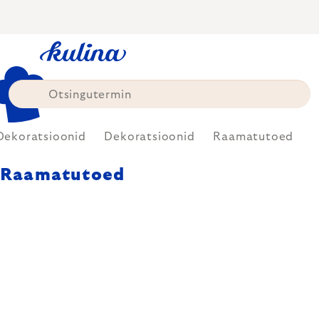
Skip
to
content
Dekoratsioonid
Dekoratsioonid
Raamatutoed
Raamatutoed