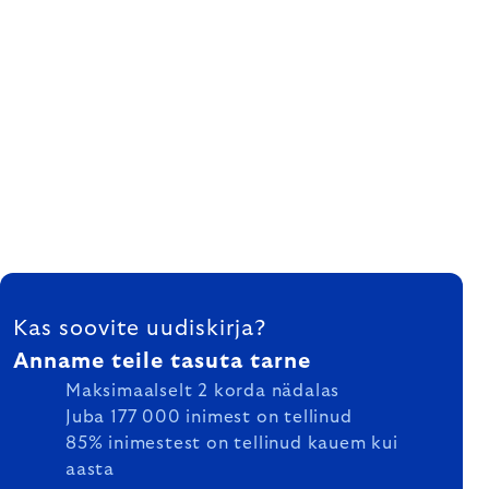
FOOTER
Kas soovite uudiskirja?
Anname teile tasuta tarne
Maksimaalselt 2 korda nädalas
Juba 177 000 inimest on tellinud
85% inimestest on tellinud kauem kui
aasta