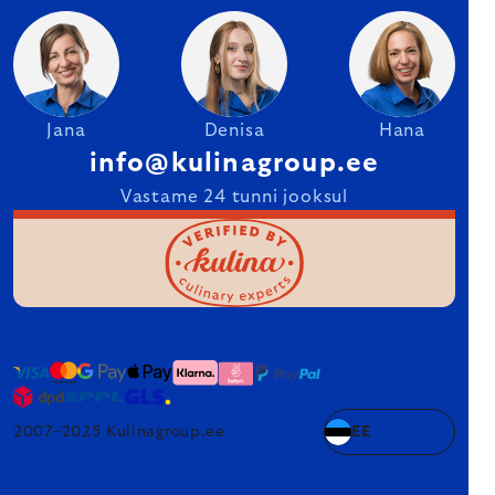
Jana
Denisa
Hana
info@kulinagroup.ee
Vastame 24 tunni jooksul
2007–2025 Kulinagroup.ee
EE