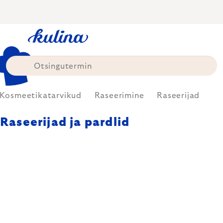
Skip
to
content
Kosmeetikatarvikud
Raseerimine
Raseerijad
Raseerijad ja pardlid