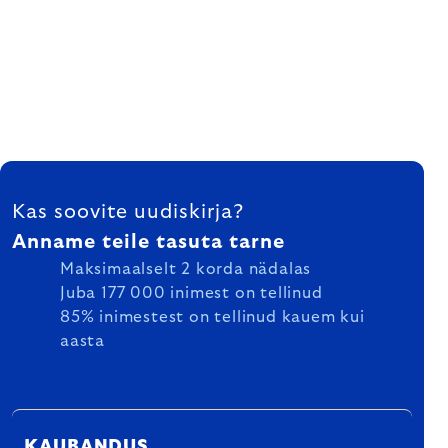
FOOTER
Kas soovite uudiskirja?
Anname teile tasuta tarne
Maksimaalselt 2 korda nädalas
Juba 177 000 inimest on tellinud
85% inimestest on tellinud kauem kui
aasta
KAUBANDUS